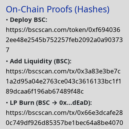
On-Chain Proofs (Hashes)
•
Deploy BSC:
https://bscscan.com/token/0xf694036
2ee48e2545b752257feb2092a0a90373
7
•
Add Liquidity (BSC):
https://bscscan.com/tx/0x3a83e3be7c
1a2d95a04e2763ce043c3616133bc1f1
89dcaa6f196ab67489f48c
•
LP Burn (BSC → 0x…dEaD):
https://bscscan.com/tx/0x66e3dcafe28
0c749df926d85357be1bec64a8be4070