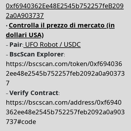
0xf6940362Ee48E2545b752257feB209
2a0A903737
Controlla il prezzo di mercato (in
•
dollari USA)
Pair
UFO Robot / USDC
–
:
BscScan Explorer
–
:
https://bscscan.com/token/0xf694036
2ee48e2545b752257feb2092a0a90373
7
Verify Contract
–
:
https://bscscan.com/address/0xf6940
362ee48e2545b752257feb2092a0a903
737#code