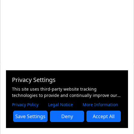
Privacy Settings
This site uses third-party website tracking
technologies to provide and continually improve our
services, and to display advertisements according to
Privacy Policy
Legal Notice
More Information
users' interests. I agree and may revoke or change my
consent at any time with effect for the future.
Save Settings
Deny
Accept All