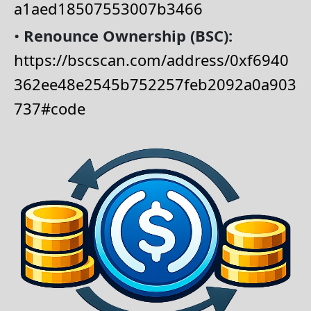
a1aed18507553007b3466
•
Renounce Ownership (BSC):
https://bscscan.com/address/0xf6940
362ee48e2545b752257feb2092a0a903
737#code