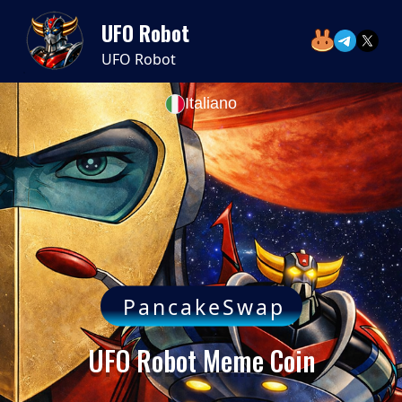
UFO Robot
UFO Robot
Italiano
PancakeSwap
UFO Robot Meme Coin